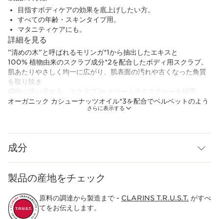
目指すボディケアの効果を底上げしたい方。
すべての年齢・スキンタイプ用。
マタニティケアにも。
詳細を見る
”清めの木”と呼ばれるモリンガ*1から抽出したエキスと
100% 植物由来のスクラブ成分*2を配合したボディ用スクラブ。
肌あたりやさしく均一に広がり、肌表面の汚れや古くなった角質
を取り除き
瞬時に洗い流せる、スクラブ in クリームテクスチャーを採用。
オーガニック カシューナッツオイル*3を配合でベルベットのよう
さらに表示する
な、なめらかな仕上がりに導きます。
全身の角質ケアとして、クレンザーの代わりに週1～2回取り入れ
ることもでき、
さらに後に使うボディケア製品のなじみを良くします。
成分
また、妊娠中や産後の肌の変化を受け入れながら、柔らかく、弾
力のあるハリ肌を目指すために、
製品の産地をチェック
マタニティケアとしてもおすすめです。
フローラルウッディの香り。
原料の調達から製造まで -
CLARINS T.R.U.S.T.
がすべ
てをお伝えします。
*1 ワサビノキ種子エキス (保湿成分) *2 結晶セルロース *3 カシュ
ーナット種子油 (保護成分)