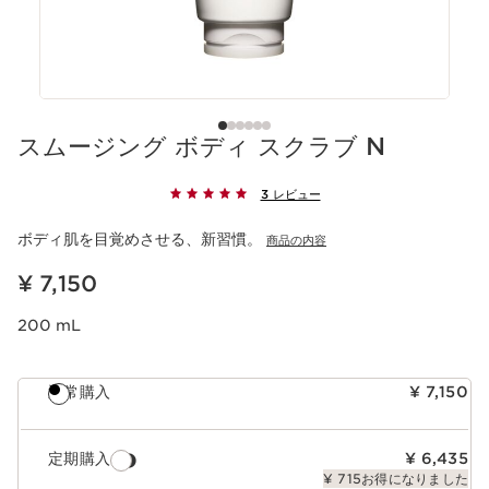
スムージング ボディ スクラブ N
3 レビュー
ボディ肌を目覚めさせる、新習慣。
商品の内容
現在表示中の製品の価格 ¥ 7,150
¥ 7,150
200 mL
通常購入
¥ 7,150
定期購入
¥ 6,435
¥ 715お得になりました