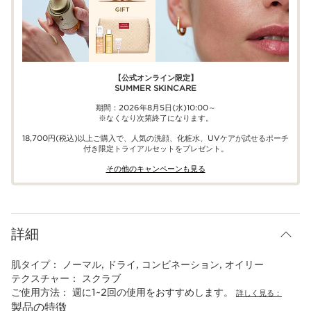
【公式オンライン限定】​​
SUMMER SKINCARE
期間：2026年8月5日(水)10:00～
※なくなり次第終了になります。
18,700円(税込)以上ご購入で、​人気の洗顔、化粧水、UVケアが試せる​ポーチ
付き限定トライアルセットをプレゼント。​
その他のキャンペーンも見る​
詳細
肌タイプ：
ノーマル, ドライ, コンビネーション, オイリー
テクスチャー：
スクラブ
ご使用方法：
週に1~2回の使用をおすすめします。
詳しく見る：
製品の特徴