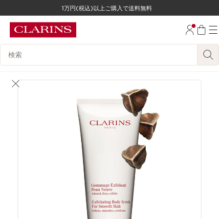
1万円(税込)以上ご購入で送料無料
コンテンツへ移動
フッターへ移動する。
検索候補