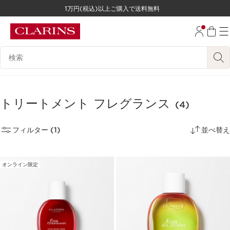
1万円(税込)以上ご購入で送料無料
コンテンツへ移動
フッターへ移動する。
検索候補
トリートメント フレグランス
(4)
フィルター (1)
並べ替え
オンライン限定