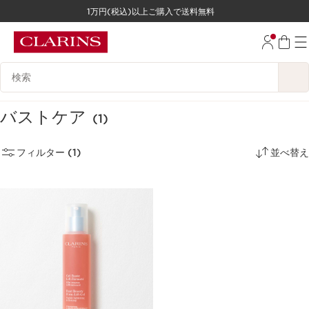
1万円(税込)以上ご購入で送料無料
コンテンツへ移動
フッターへ移動する。
検索候補
バストケア
(1)
フィルター (1)
並べ替え