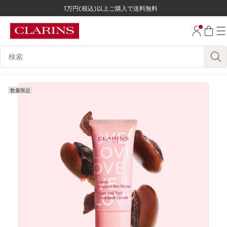
1万円(税込)以上ご購入で送料無料
コンテンツへ移動
フッターへ移動する。
検索候補
数量限定