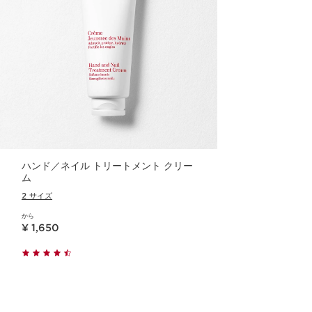
ハンド／ネイル トリートメント クリー
ム
2 サイズ
から
現在表示中の製品の価格 ¥ 1,650
¥ 1,650
クイックビュー