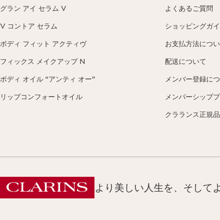
グラン アイ セラム V
よくあるご質問
V コントア セラム
ショッピングガイ
ボディ フィット アクティヴ
お支払方法につい
フィックス メイクアップ N
配送について
ボディ オイル “アンティ オー”
メンバー登録につ
リップコンフォートオイル
メンバーシッププ
クラランス正規品
より美しい人生を、そして