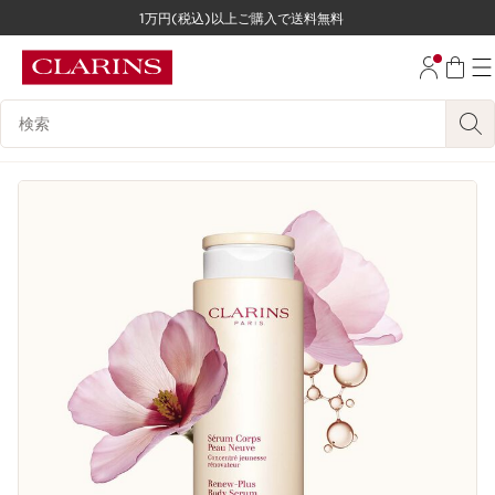
1万円(税込)以上ご購入で送料無料
コンテンツへ移動
フッターへ移動する。
検索候補