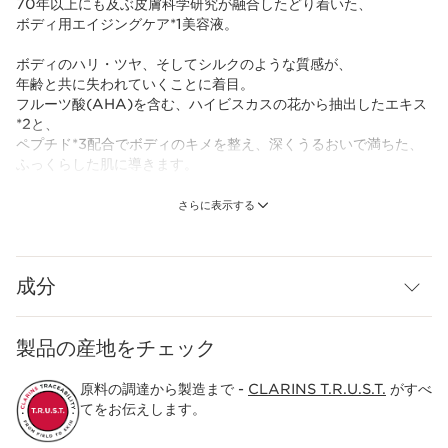
70年以上にも及ぶ皮膚科学研究が融合したどり着いた、
ボディ用エイジングケア*1美容液。
ボディのハリ・ツヤ、そしてシルクのような質感が、
年齢と共に失われていくことに着目。
フルーツ酸(AHA)を含む、ハイビスカスの花から抽出したエキス
*2と、
ペプチド*3配合でボディのキメを整え、深くうるおいで満ちた、
ふっくらした肌に導きます。
瞬時になめらかに、全方位から光を跳ね返すような抜かりないシ
さらに表示する
ルキーボディ肌へ。
肌にすっとなじむミルクテクスチャーと上質なパウダリーな香り
で至高のボディケアタイムを。
成分
自然由来指数 97%*4
製品の産地をチェック
*1 年齢に応じたお手入れのこと
*2 ハイビスカス花エキス(整肌成分)
*3 パルミトイルトリペプチド－５(整肌成分)
原料の調達から製造まで -
CLARINS T.R.U.S.T.
がすべ
*4 水を含む(ISO16128に準拠)
てをお伝えします。