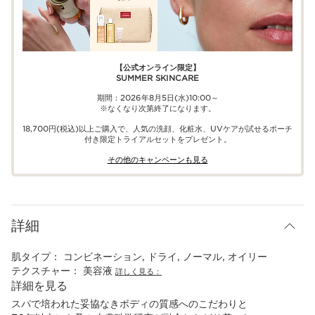
【公式オンライン限定】​​
SUMMER SKINCARE
期間：2026年8月5日(水)10:00～
※なくなり次第終了になります。
18,700円(税込)以上ご購入で、​人気の洗顔、化粧水、UVケアが試せる​ポーチ
付き限定トライアルセットをプレゼント。​
その他のキャンペーンも見る​
詳細
肌タイプ：
コンビネーション, ドライ, ノーマル, オイリー
テクスチャー：
美容液
詳しく見る：
詳細を見る
スパで培われた妥協なきボディの質感へのこだわりと