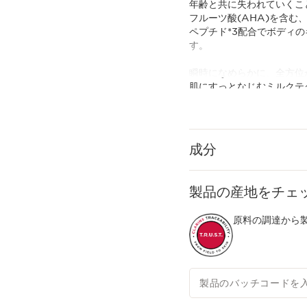
年齢と共に失われていくこ
フルーツ酸(AHA)を含む
ペプチド*3配合でボディ
す。
瞬時になめらかに、全方位
肌にすっとなじむミルクテ
を。
自然由来指数 97%*4
成分
*1 年齢に応じたお手入れ
*2 ハイビスカス花エキス(
*3 パルミトイルトリペプ
製品の産地をチェ
*4 水を含む(ISO16128に
原料の調達から製
製品のバッチコードを