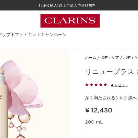
1万円(税込)以上ご購入で送料無料
アップ
ギフト・キット
キャンペーン
ホーム
ボディケア
ボディケ
リニュープラス 
4 レビュー
深く満たされるシルク肌へ
現在表示中の製品の価格 ¥ 12,430
¥ 12,430
200 mL