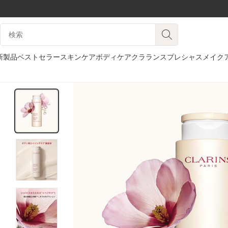
コンテンツへ移動
検索候補
フッターへ移動する。
新製品
ベストセラー
スキンケア
ボディケア
クラランスプレシャス
メイク