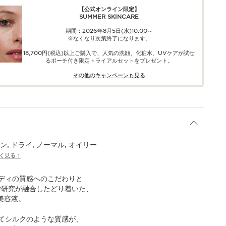
【公式オンライン限定】​​
SUMMER SKINCARE
期間：2026年8月5日(水)10:00～
※なくなり次第終了になります。
18,700円(税込)以上ご購入で、​人気の洗顔、化粧水、UVケアが試せ
る​ポーチ付き限定トライアルセットをプレゼント。​
その他のキャンペーンも見る​
, ドライ, ノーマル, オイリー
く見る：
ディの質感へのこだわりと
学研究が融合したどり着いた、
美容液。
てシルクのような質感が、