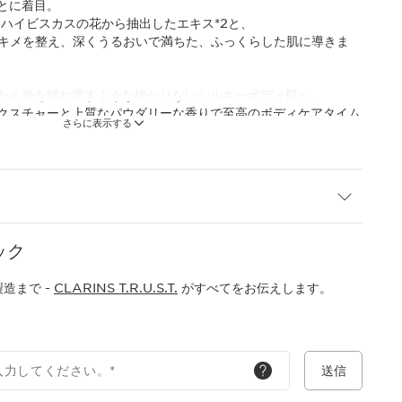
とに着目。
、ハイビスカスの花から抽出したエキス*2と、
のキメを整え、深くうるおいで満ちた、ふっくらした肌に導きま
から光を跳ね返すような抜かりないシルキーボディ肌へ。
クスチャーと上質なパウダリーな香りで至高のボディケアタイム
さらに表示する
のこと
整肌成分)
チド－５(整肌成分)
ック
準拠)
造まで -
CLARINS T.R.U.S.T.
がすべてをお伝えします。
入力してください。
*
送信