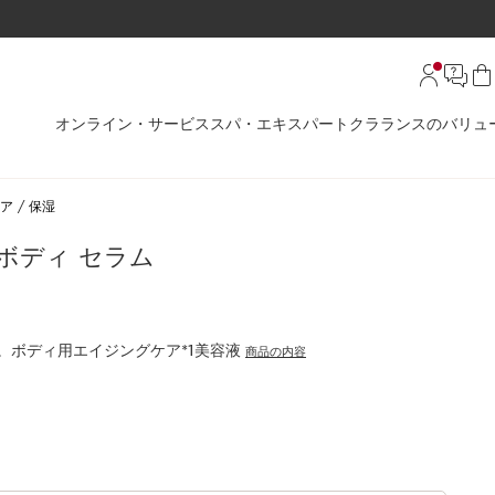
オンライン・サービス
スパ・エキスパート
クラランスのバリュ
ア
保湿
ボディ セラム
。ボディ用エイジングケア*1美容液
商品の内容