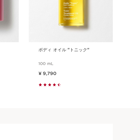
ボディ オイル "トニック"
ボデ
100 mL
100
現在表示中の製品の価格 ¥ 9,790
現在表示中の製品の価
¥ 9,790
¥ 
クイックビュー