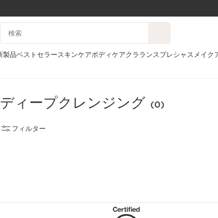
コンテンツへ移動
検索候補
フッターへ移動する。
新製品
ベストセラー
スキンケア
ボディケア
クラランスプレシャス
メイク
ホーム
フェイス＆ボディ
ボディ
ディープクレンジング
ディープクレンジング
(0)
フィルター