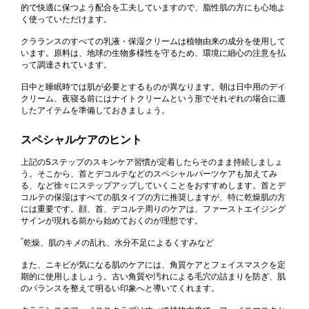
的で快適に保つよう配合を工夫していますので、脂性肌の方にも心地よ
く使っていただけます。
クラランスのすべての乳液・保湿クリームは植物由来の成分を使用して
います。原料は、地球の生物多様性を守るため、環境に細心の注意を払
って調達されています。
日中と睡眠時では肌が必要とするものが異なります。朝は日中用のデイ
クリーム、夜寝る前にはナイトクリームという形でそれぞれの場合に適
したアイテムを準備しておきましょう。
スペシャルケアのヒント
上記の5ステップのスキンケア習慣が定着したらそのまま持続しましょ
う。そこから、首とデコルテなどのスペシャルパーツケアも加えてみ
る、など徐々にステップアップしていくことをおすすめします。首とデ
コルテの保湿はすべての肌タイプの方に推奨しますが、特に乾燥肌の方
には重要です。顔、首、デコルテ周りのケアは、ファーストエイジング
サインが現れる前から始めておくのが理想です。
*
乾燥、肌のキメの乱れ、水分不足によるくすみなど
また、ニキビが気になる肌のケアには、角質ケアとフェイスマスクを定
期的に使用しましょう。古い角質や汚れによる毛穴の詰まりを防ぎ、肌
のバランスを整えて明るい印象へと導いてくれます。