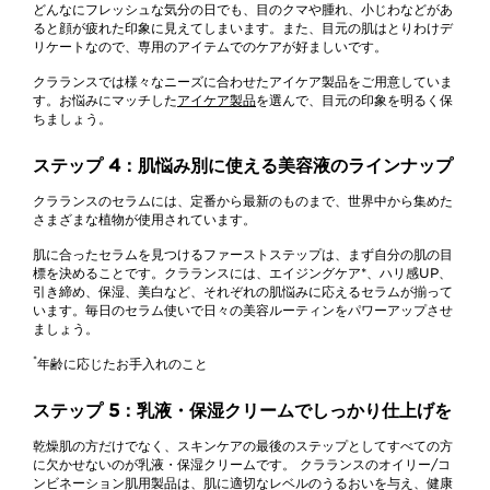
どんなにフレッシュな気分の日でも、目のクマや腫れ、小じわなどがあ
ると顔が疲れた印象に見えてしまいます。また、目元の肌はとりわけデ
リケートなので、専用のアイテムでのケアが好ましいです。
クラランスでは様々なニーズに合わせたアイケア製品をご用意していま
す。お悩みにマッチした
アイケア製品
を選んで、目元の印象を明るく保
ちましょう。
ステップ 4：肌悩み別に使える美容液のラインナップ
クラランスのセラムには、定番から最新のものまで、世界中から集めた
さまざまな植物が使用されています。
肌に合ったセラムを見つけるファーストステップは、まず自分の肌の目
標を決めることです。クラランスには、エイジングケア*、ハリ感UP、
引き締め、保湿、美白など、それぞれの肌悩みに応えるセラムが揃って
います。毎日のセラム使いで日々の美容ルーティンをパワーアップさせ
ましょう。
*
年齢に応じたお手入れのこと
ステップ 5：乳液・保湿クリームでしっかり仕上げを
乾燥肌の方だけでなく、スキンケアの最後のステップとしてすべての方
に欠かせないのが乳液・保湿クリームです。 クラランスのオイリー/コ
ンビネーション肌用製品は、肌に適切なレベルのうるおいを与え、健康