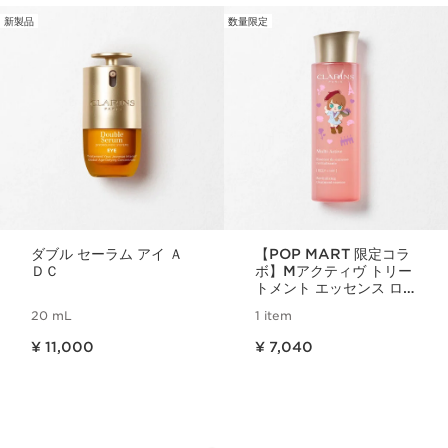
新製品
数量限定
コンテンツへ移動
ダブル セーラム アイ Ａ
【POP MART 限定コラ
ＤＣ
ボ】Mアクティヴ トリー
トメント エッセンス ロ
ーション N limited
20 mL
1 item
edition
現在表示中の製品の価格 ¥ 11,000
現在表示中の製品の価格 ¥ 7,040
¥ 11,000
¥ 7,040