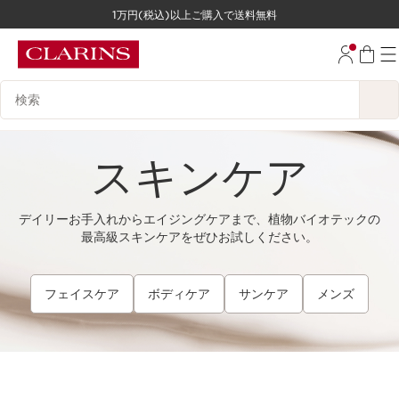
1万円(税込)以上ご購入で送料無料
コンテンツへ移動
フッターへ移動する。
検索候補
スキンケア
デイリーお手入れからエイジングケアまで、植物バイオテックの
最高級スキンケアをぜひお試しください。
フェイスケア
ボディケア
サンケア
メンズ