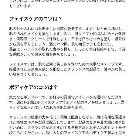
したい時は、エッセンシャルオイル配合でアロマの香りが楽しめる製品
もございます。
フェイスケアのコツは？
肌のお手入れにも規則正しい習慣が必要です。まず、朝と夜に洗顔し、
肌の汚れやメイクを落とします。次に、肌タイプや肌悩みに合った化粧
水・美容液・クリームで保湿します。日中は日やけ止めを塗り、紫外線
から肌を守りましょう。週に1〜2回、肌の角質ケアも忘れずに。
最後に、バランスの取れた食事を摂り、しっかり水分補給をして、十分
な睡眠をとって健康な肌を保ちましょう。
フェイスケアは、肌の健康と美しさを保つための大事なステップです。
厳選された自然由来成分を配合したクラランスの製品で、健やかな美し
い肌をつくりましょう。
ボディケアのコツは？
気になるボディパーツ、お好みの質感でアイテムをお選びいただけま
す。週に1~2回はボディスクラブでボディ肌のキメを整えましょう。柔
らかくなめらかでハリのある美肌に導きます。
クラランスは植物の力を信じ、環境に配慮しながら、肌に有用な厳選さ
れた植物エキスを製品に配合しています。製品の良さを最大限に引き出
すために、クラランスがおすすめする使用方法とお手入れのヒントをぜ
ひご活用ください。お気に入りのフェイスケア＆ボディケア製品を毎日