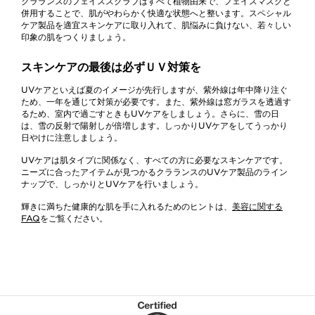
クラランスのフェイススクラブはすべて植物由来で、フェイスマスクと
併用することで、肌がやわらかく快適な状態へと整います。スペシャル
ケア製品を適宜スキンケアに取り入れて、肌悩みに負けない、若々しい
印象の肌をつくりましょう。
スキンケアの最後は必ずＵＶ対策を
UVケアといえば夏のイメージが先行しますが、紫外線は年中降り注ぐ
ため、一年を通じて対策が必要です。また、紫外線は窓ガラスを透過す
るため、室内で過ごすときもUVケアをしましょう。さらに、雪の日
は、雪の反射で陽射しが倍増します。しっかりUVケアをしてうっかり
日やけに注意しましょう。
UVケアは肌タイプに関係なく、すべての方に必要なスキンケアです。
ニーズに合ったアイテムが見つかるクラランスのUVケア製品のライン
ナップで、しっかりとUVケアを行いましょう。
輝きに満ちた健康的な肌を手に入れるためのヒントは、
美容に関する
FAQ
をご覧ください。