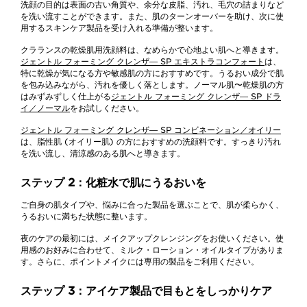
洗顔の目的は表面の古い角質や、余分な皮脂、汚れ、毛穴の詰まりなど
を洗い流すことができます。また、肌のターンオーバーを助け、次に使
用するスキンケア製品を受け入れる準備が整います。
クラランスの乾燥肌用洗顔料は、なめらかで心地よい肌へと導きます。
ジェントル フォーミング クレンザ― SP エキストラコンフォート
は、
特に乾燥が気になる方や敏感肌の方におすすめです。うるおい成分で肌
を包み込みながら、汚れを優しく落とします。ノーマル肌〜乾燥肌の方
はみずみずしく仕上がる
ジェントル フォーミング クレンザ― SP ドラ
イ／ノーマル
をお試しください。
ジェントル フォーミング クレンザ― SP コンビネーション／オイリー
は、脂性肌 (オイリー肌) の方におすすめの洗顔料です。すっきり汚れ
を洗い流し、清涼感のある肌へと導きます。
ステップ 2：化粧水で肌にうるおいを
ご自身の肌タイプや、悩みに合った製品を選ぶことで、肌が柔らかく、
うるおいに満ちた状態に整います。
夜のケアの最初には、メイクアップクレンジングをお使いください。使
用感のお好みに合わせて、ミルク・ローション・オイルタイプがありま
す。さらに、ポイントメイクには専用の製品をご利用ください。
ステップ 3：アイケア製品で目もとをしっかりケア