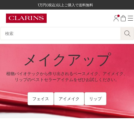
1万円(税込)以上ご購入で送料無料
コンテンツへ移動
フッターへ移動する。
検索候補
メイクアップ
植物バイオテックから作り出されるベースメイク、アイメイク、
リップのベストセラーアイテムをぜひお試しください。
フェイス
アイメイク
リップ