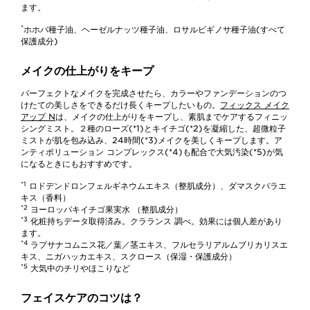
ます。
*
ホホバ種子油、ヘーゼルナッツ種子油、ロサルビギノサ種子油(すべて
保護成分)
メイクの仕上がりをキープ
パーフェクトなメイクを完成させたら、カラーやファンデーションのつ
けたての美しさをできるだけ長くキープしたいもの。
フィックス メイク
アップ N
は、メイクの仕上がりをキープし、素肌までケアするフィニッ
シングミスト。２種のローズ(*1)とキイチゴ(*2)を凝縮した、超微粒子
ミストが肌を包み込み、24時間(*3)メイクを美しくキープします。ア
ンティポリューション コンプレックス(*4)も配合で大気汚染(*5)が気
になるときにもおすすめです。
*1
ロドデンドロンフェルギネウムエキス（整肌成分）、ダマスクバラエ
キス（香料）
*2
ヨーロッパキイチゴ果実水 （整肌成分）
*3
化粧持ちデータ取得済み。クラランス 調べ。効果には個人差があり
ます。
*4
ラプサナコムニス花／葉／茎エキス、フルセラリアルムブリカリスエ
キス、ニガハッカエキス、スクロース（保湿・保護成分）
*5
大気中のチリやほこりなど
フェイスケアのコツは？