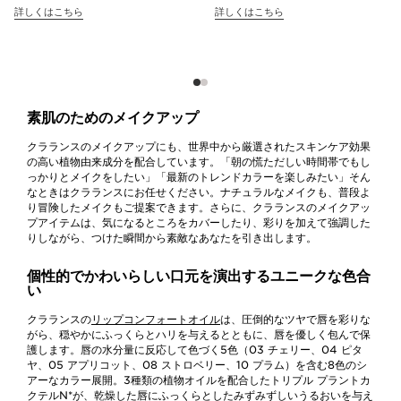
詳しくはこちら
詳しくはこちら
にカスタマイズした​
もと用美容液を見つけましょ
ビューティ カウンセリングを
う。​
行っております。​
素肌のためのメイクアップ
クラランスのメイクアップにも、世界中から厳選されたスキンケア効果
の高い植物由来成分を配合しています。「朝の慌ただしい時間帯でもし
っかりとメイクをしたい」「最新のトレンドカラーを楽しみたい」そん
なときはクラランスにお任せください。ナチュラルなメイクも、普段よ
り冒険したメイクもご提案できます。さらに、クラランスのメイクアッ
プアイテムは、気になるところをカバーしたり、彩りを加えて強調した
りしながら、つけた瞬間から素敵なあなたを引き出します。
個性的でかわいらしい口元を演出するユニークな色合
い
クラランスの
リップコンフォートオイル
は、圧倒的なツヤで唇を彩りな
がら、穏やかにふっくらとハリを与えるとともに、唇を優しく包んで保
護します。唇の水分量に反応して色づく5色（03 チェリー、04 ピタ
ヤ、05 アプリコット、08 ストロベリー、10 プラム）を含む8色のシ
アーなカラー展開。3種類の植物オイルを配合したトリプル プラントカ
クテルN*が、乾燥した唇にふっくらとしたみずみずしいうるおいを与え