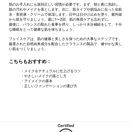
肌のお手入れにも規則正しい習慣が必要です。まず、朝と夜に洗顔し、
肌の汚れやメイクを落とします。次に、肌タイプや肌悩みに合った化粧
水・美容液・クリームで保湿します。日中は日やけ止めを塗り、紫外線
から肌を守りましょう。週に1〜2回、肌の角質ケアも忘れずに。
最後に、バランスの取れた食事を摂り、しっかり水分補給をして、十分
な睡眠をとって健康な肌を保ちましょう。
フェイスケアは、肌の健康と美しさを保つための大事なステップです。
厳選された自然由来成分を配合したクラランスの製品で、健やかな美し
い肌をつくりましょう。
こちらもおすすめ：
・メイクをナチュラルに仕上げるコツ
・やさしいメイクの落とし方
・アイメイクの基本
・正しいファンデーションの選び方