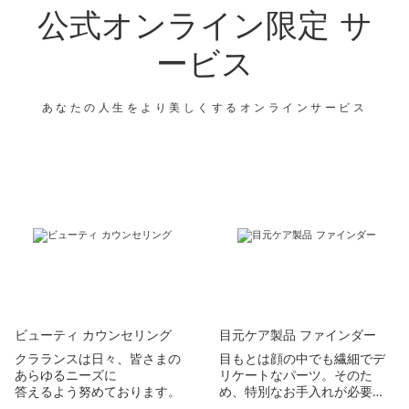
公式オンライン限定 サ
ービス
あなたの人生をより美しくするオンラインサービス
コンテンツへ移動
ビューティ カウンセリング
目元ケア製品 ファインダー​
クラランスは日々、皆さまの
目もとは顔の中でも繊細でデ
あらゆるニーズに​
リケートなパーツ。そのた
答えるよう努めております。​
め、特別なお手入れが必要で
ビューティ コーチはあなた用
す！​
あなたのお悩みに合った、目