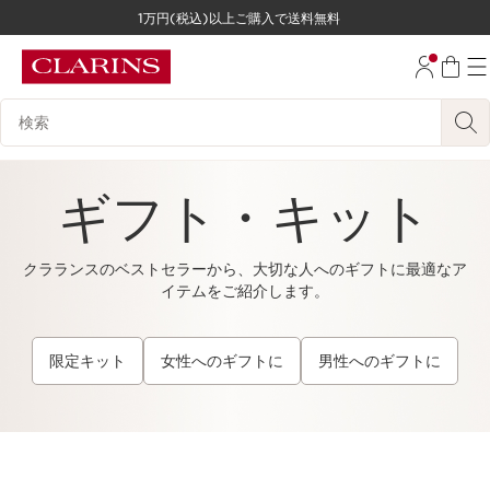
1万円(税込)以上ご購入で送料無料
コンテンツへ移動
フッターへ移動する。
検索候補
ギフト・キット
クラランスのベストセラーから、大切な人へのギフトに最適なア
イテムをご紹介します。
限定キット
女性へのギフトに
男性へのギフトに