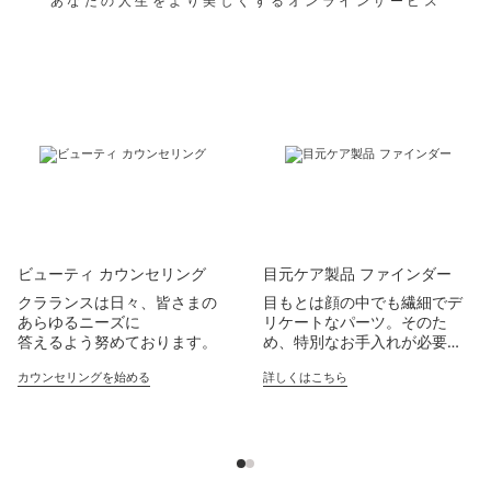
あなたの人生をより美しくするオンラインサービス
コンテンツへ移動
ビューティ カウンセリング
目元ケア製品 ファインダー​
クラランスは日々、皆さまの
目もとは顔の中でも繊細でデ
あらゆるニーズに​
リケートなパーツ。そのた
答えるよう努めております。​
め、特別なお手入れが必要で
ビューティ コーチはあなた用
す！​
あなたのお悩みに合った、目
カウンセリングを始める
詳しくはこちら
にカスタマイズした​
もと用美容液を見つけましょ
ビューティ カウンセリングを
う。​
行っております。​