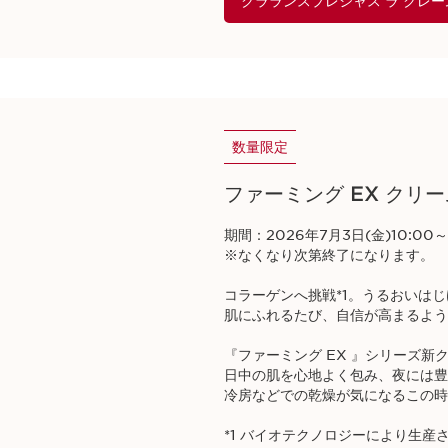
クラランスプレシャス ラ クレー
数量限定
ファーミング EX クリ
期間：2026年7月3日(金)10:00～
※なくなり次第終了になります。
コラーゲンへ挑戦*1。うるおいはじ
肌にふれるたび、自信が高まるよう
『ファーミング EX 』シリーズ
日中の肌を心地よく包み、夜には豊
冷房などでの乾燥が気になるこの時
*1 バイオテクノロジーにより生