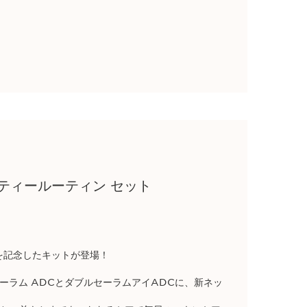
ティールーティン セット​
を記念したキットが登場！​
 セーラム ADCとダブルセーラムアイADCに、新ネッ