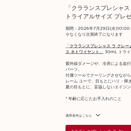
「クラランスプレシャス 
トライアルサイズ プレ
期間：2026年7月29日(水)10:00～
※なくなり次第終了になります​
「
クラランスプレシャス ラ クレー
ス ネトワイヤント」
30mL トラ
紫外線ダメージや、冷房による血行
パーツ。​
付属ツールでクーリングさせながら
レーム ユーで、目もとにハリ・輝
夏の目もとに、妥協しないエイジング
* 年齢に応じたお手入れのこと​
適用条件はこちら​