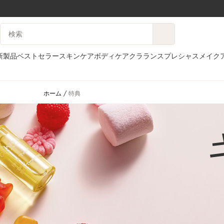
コンテンツへ移動
検索候補
フッターへ移動する。
新製品
ベストセラー
スキンケア
ボディケア
クラランスプレシャス
メイク
ホーム
特典