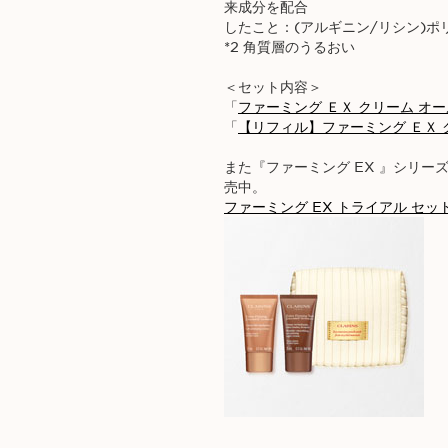
来成分を配合
したこと：(アルギニン/リシン)ポリ
*2 角質層のうるおい
＜セット内容＞
「
ファーミング ＥＸ クリーム オ
「
【リフィル】ファーミング ＥＸ 
また『ファーミング EX 』シリ
売中。
ファーミング EX トライアル セッ