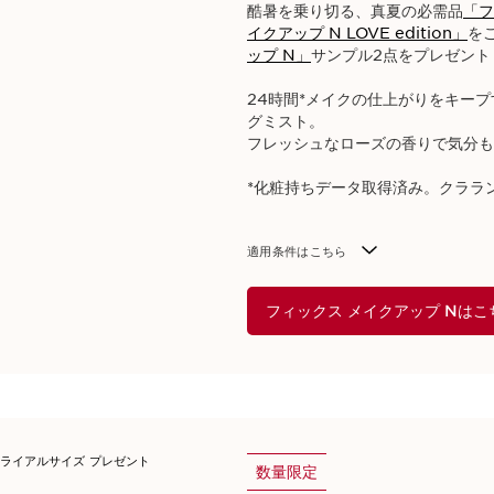
酷暑を乗り切る、真夏の必需品
「フ
イクアップ N LOVE edition」
を
ップ N」
サンプル2点をプレゼント！
24時間*メイクの仕上がりをキー
グミスト。​
フレッシュなローズの香りで気分も
*化粧持ちデータ取得済み。クララン
適用条件はこちら​
フィックス メイクアップ Nはこ
数量限定