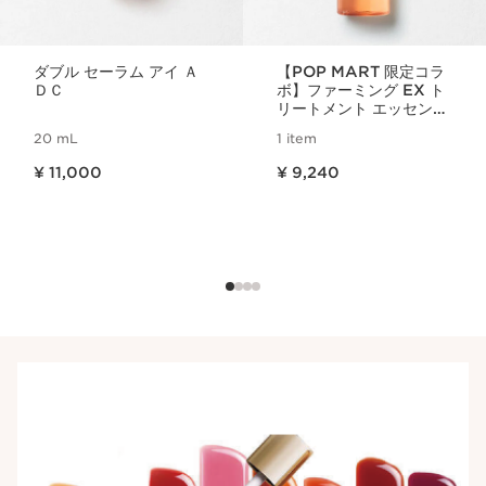
ダブル セーラム アイ Ａ
【POP MART 限定コラ
ＤＣ
ボ】ファーミング EX ト
リートメント エッセンス
ローション N limited
20 mL
1 item
edition
現在表示中の製品の価格 ¥ 11,000
現在表示中の製品の価格 ¥ 9,240
¥ 11,000
¥ 9,240