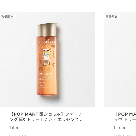
数量限定
数量限定
【POP MART 限定コラボ】ファーミ
【POP M
ング EX トリートメント エッセンス ロ
ィヴ トリ
ーション N limited edition
ション N lim
1 item
1 item
現在表示中の製品の価格 ¥ 9,240
現在表示中の製品の価格 ¥ 7,040