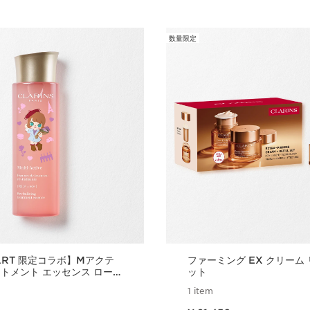
数量限定
ART 限定コラボ】Mアクテ
ファーミング EX クリーム
ートメント エッセンス ロー
ット
ited edition
1 item
現在表示中の製品の価格 ¥ 21,450