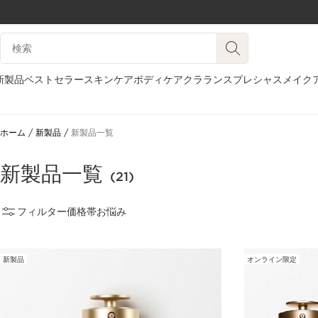
コンテンツへ移動
検索候補
フッターへ移動する。
新製品
ベストセラー
スキンケア
ボディケア
クラランスプレシャス
メイク
ホーム
新製品
新製品一覧
新製品一覧
(21)
フィルター
価格帯
お悩み
新製品
オンライン限定