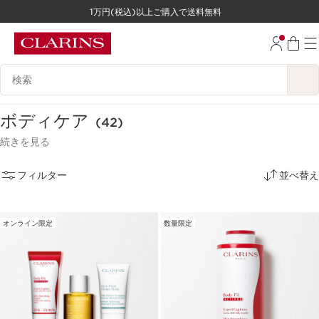
1万円(税込)以上ご購入で送料無料
コンテンツへ移動
フッターへ移動する。
検索候補
ボディケア
(42)
続きを見る
フィルター
並べ替え
オンライン限定
数量限定