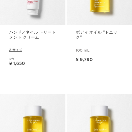
ハンド／ネイル トリート
ボディ オイル "トニッ
メント クリーム
ク"
2 サイズ
100 mL
現在表示中の製品の価格 ¥ 9,790
から
¥ 9,790
現在表示中の製品の価格 ¥ 1,650
¥ 1,650