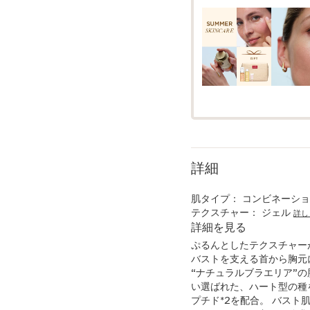
詳細
肌タイプ：
コンビネーション
テクスチャー：
ジェル
詳し
詳細を見る
ぷるんとしたテクスチャー
バストを支える首から胸元
“ナチュラルブラエリア”
い選ばれた、ハート型の種
プチド*2を配合。 バス