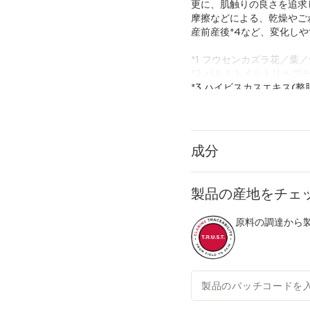
更に、肌触りの良さを追求
摩擦などによる、乾燥やご
産前産後*4など、変化し
*1 フウセンカズラ花／葉
*2 パルミトイルトリペプ
*3 ハイビスカスエキス(整
*4 授乳期を除く
成分
製品の産地をチェ
原料の調達から製
製品のバッチコードを