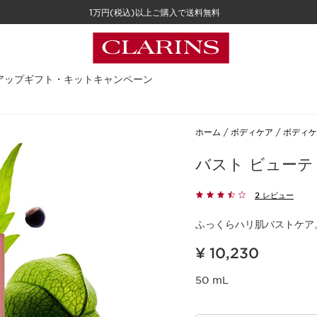
1万円(税込)以上ご購入で送料無料
アップ
ギフト・キット
キャンペーン
ホーム
ボディケア
ボディケ
バスト ビューテ
2 レビュー
ふっくらハリ肌バストケア
現在表示中の製品の価格 ¥ 10,230
¥ 10,230
50 mL