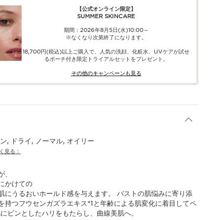
【公式オンライン限定】​​
SUMMER SKINCARE
期間：2026年8月5日(水)10:00～
※なくなり次第終了になります。
18,700円(税込)以上ご購入で、​人気の洗顔、化粧水、UVケアが試せ
る​ポーチ付き限定トライアルセットをプレゼント。​
その他のキャンペーンも見る​
, ドライ, ノーマル, オイリー
く見る：
が、
にかけての
の肌にうるおいホールド感を与えます。 バストの肌悩みに寄り添
を持つフウセンガズラエキス*1と年齢による肌変化に着目してペ
ト肌にピンとしたハリをもたらし、曲線美肌へ。