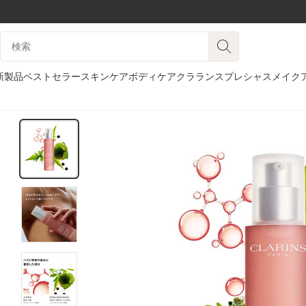
コンテンツへ移動
検索候補
フッターへ移動する。
新製品
ベストセラー
スキンケア
ボディケア
クラランスプレシャス
メイク