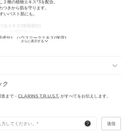
し２種の植物エキス*3を配合。
わつきから肌を守ります。
やすいバスト肌にも。
／つるエキス(保湿成分)
チド－５(整肌成分)
肌成分)、ハウスリークエキス(保湿)
さらに表示する
ック
造まで -
CLARINS T.R.U.S.T.
がすべてをお伝えします。
入力してください。
*
送信