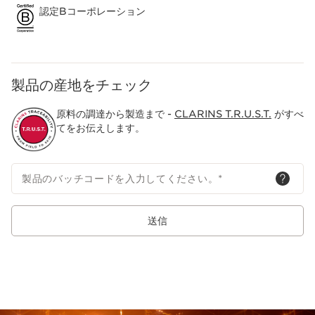
認定Bコーポレーション
*1 クラランス調べ。クラランスにおける2024年国内売り上げ金
額*2 仏プロヴァンス産オーガニックダンチクを使用したクララン
ス独自成分を配合した化粧品として
製品の産地をチェック
*3 ダンチク茎エキス（整肌成分）
*4 年齢に応じたお手入れ
原料の調達から製造まで -
CLARINS T.R.U.S.T.
がすべ
*5 角層のこと
てをお伝えします。
*6 乾燥による毛穴の開き
製品のバッチコードを入力してください。
*
送信