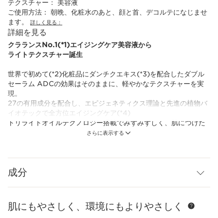
テクスチャー：
美容液
ご使用方法：
朝晩、化粧水のあと、顔と首、デコルテになじませ
ます。
詳しく見る：
詳細を見る
クラランスNo.1(*1)エイジングケア美容液から
ライトテクスチャー誕生
世界で初めて(*2)化粧品にダンチクエキス(*3)を配合したダブル
セーラム ADCの効果はそのままに、軽やかなテクスチャーを実
現。
27の有用成分を配合し、エピジェネティクス理論と先進の植物バ
イオテックで全方位エイジングケア(*4)
トリライトオイルテクノロジー搭載でみずみずしく、肌につけた
瞬間とけこむようにすぐになじみます。
さらに表示する
べたつきを残さないので、皮脂量が気になる方や汗ばむ季節にも
おすすめ。
成分
水相と油相７：３の黄金比ブレンドが、肌奥深く(*5)まですばや
く浸透。 美肌の必須機能を呼び覚まし、健やかさとしなやかさを
肌にもたらします。 肌をすみずみまで(*5)うるおわせ、ふっくら
と内側から(*5)感じる、弾むようなハリとつや。 毛穴(*6)が目立
肌にもやさしく、環境にもよりやさしく
コンテンツへ移動
たなく、キメが整い、輝きにあふれます。