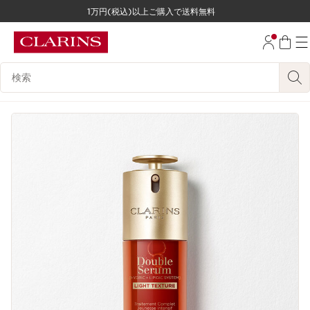
1万円(税込)以上ご購入で送料無料
コンテンツへ移動
フッターへ移動する。
検索候補