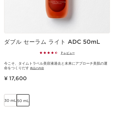
ダブル セーラム ライト ADC 50mL
7 レビュー
今こそ、タイムトラベル美容液過去と未来にアプローチ美肌の運
命をつくりだす
商品の内容
現在表示中の製品の価格 ¥ 17,600
¥ 17,600
30 mL
50 mL