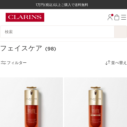
1万円(税込)以上ご購入で送料無料
コンテンツへ移動
フッターへ移動する。
検索候補
フェイスケア
(98)
フィルター
並べ替え