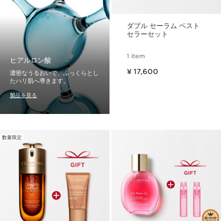
ダブル セーラム ベスト
セラーセット
1 item
ヒアルロン酸
現在表示中の製品の価格 ¥ 17,600
¥ 17,600
濃密なうるおいで、ふっくらとし
たハリ肌へ導きます。
製品を見る
数量限定