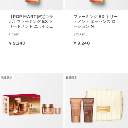
【POP MART 限定コラ
ファーミング EX トリー
ボ】ファーミング EX ト
トメント エッセンス ロ
リートメント エッセンス
ーション N
ローション N limited
1 item
200 mL
edition
現在表示中の製品の価格 ¥ 9,240
現在表示中の製品の価格 ¥ 9,240
¥ 9,240
¥ 9,240
数量限定
数量限定