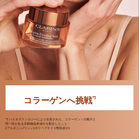
コラーゲンへ挑戦
*1
*1 バイオテクノロジーにより生産された、コラーゲンⅠの断片と
同一性がある非動物由来成分を配合したこと：
(アルギニン/リシン)ポリペプチド (整肌成分)