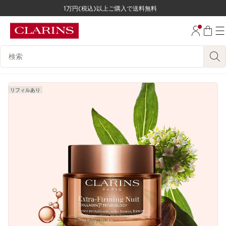
1万円(税込)以上ご購入で送料無料
コンテンツへ移動
フッターへ移動する。
検索候補
リフィルあり