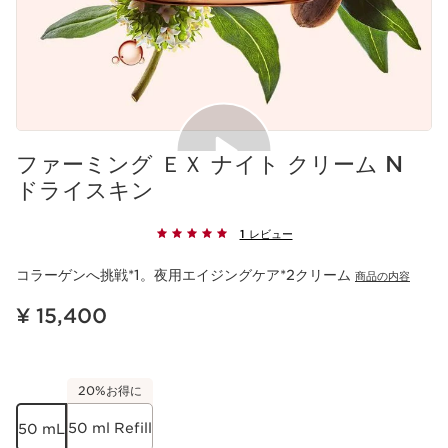
ファーミング ＥＸ ナイト クリーム N
ドライスキン
1 レビュー
コラーゲンへ挑戦*1。夜用エイジングケア*2クリーム
商品の内容
現在表示中の製品の価格 ¥ 15,400
¥ 15,400
20%お得に
50 ml Refill
50 mL