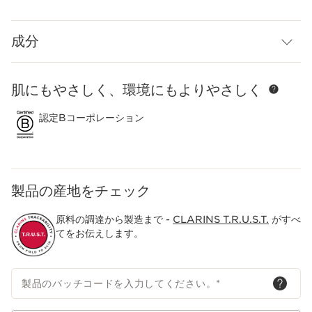
*2 年齢に応じたお手入れ
*3 ファーミング EX ナイト クリーム N 50mL 1個につき
成分
*4 アボカドエキス(整肌成分)
肌にもやさしく、環境にもよりやさしく
コンテンツへ移動
認定Bコーポレーション
製品の産地をチェック
原料の調達から製造まで -
CLARINS T.R.U.S.T.
がすべ
てをお伝えします。
製品のバッチコードを入力してください。
*