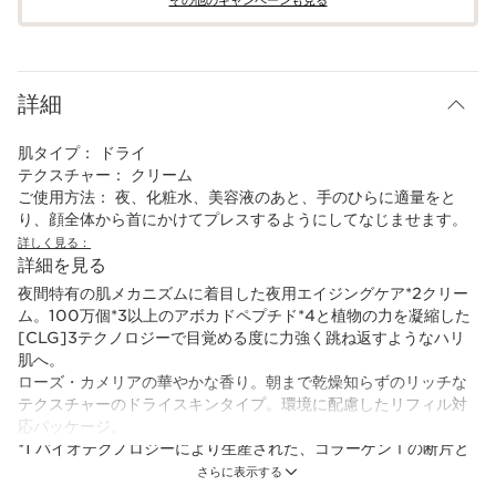
その他のキャンペーンも見る​
詳細
肌タイプ：
ドライ
テクスチャー：
クリーム
ご使用方法：
夜、化粧水、美容液のあと、手のひらに適量をと
り、顔全体から首にかけてプレスするようにしてなじませます。
詳しく見る：
詳細を見る
夜間特有の肌メカニズムに着目した夜用エイジングケア*2クリー
ム。100万個*3以上のアボカドペプチド*4と植物の力を凝縮した
[CLG]3テクノロジーで目覚める度に力強く跳ね返すようなハリ
肌へ。
ローズ・カメリアの華やかな香り。朝まで乾燥知らずのリッチな
テクスチャーのドライスキンタイプ。環境に配慮したリフィル対
応パッケージ。
*1 バイオテクノロジーにより生産された、コラーゲンⅠの断片と
同一性がある非動物由来成分を配合したこと：(アルギニン/リシ
さらに表示する
ン)ポリペプチド (整肌成分)