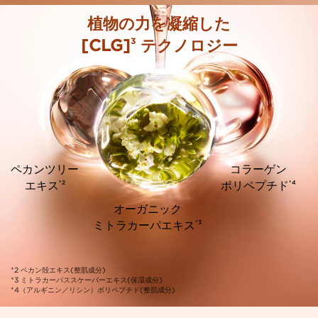
植物の力を凝縮した
3
[CLG]
テクノロジー
ペカンツリー
コラーゲン
*2
*4
エキス
ポリペプチド
オーガニック
*3
ミトラカーパエキス
*2 ペカン殻エキス(整肌成分)
*3 ミトラカーパススケーバーエキス(保湿成分)
*4（アルギニン／リシン）ポリペプチド(整肌成分)