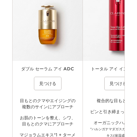
肌悩み
おすすめポイント
成分
テクスチャー
ダブル セーラム アイ ADC
トータル アイ インテン
目もとにハリとうるおい、輝きを与え、印象
¥ 11,000
年齢とともに気になる目もとの悩み
¥ 12,760
見つける
見つける
的な目もとへ。。
ーチする美容液。ハリのある、引き
印象的な目もとへ。リフィル対応。
目もとのクマやエイジングの
複合的な目もと悩み
複数のサインにアプローチ
ピンと引き締まった目
お肌のトーンを整え、シワ、
オーガニックハルンガ
目もとのクマにアプローチ
*ハルンガナマダガスカリエン
マジョラムエキス*1 + ターメ
キス(保湿成分)