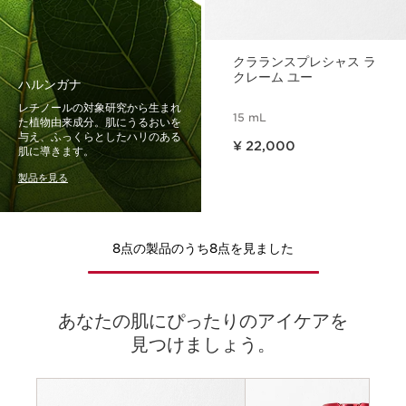
クラランスプレシャス ラ
クレーム ユー
ハルンガナ
レチノールの対象研究から生まれ
15 mL
た植物由来成分。肌にうるおいを
現在表示中の製品の価格 ¥ 22,000
与え、ふっくらとしたハリのある
¥ 22,000
肌に導きます。
製品を見る
8点の製品のうち8点を見ました
あなたの肌にぴったりのアイケアを
見つけましょう。
基準