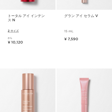
トータル アイ インテン
グラン アイ セラム V
ス N
2 サイズ
15 mL
現在表示中の製品の価格 ¥ 7,590
から
¥ 7,590
現在表示中の製品の価格 ¥ 10,120
¥ 10,120