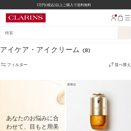
1万円(税込)以上ご購入で送料無料
コンテンツへ移動
フッターへ移動する。
検索候補
アイケア・アイクリーム
(8)
フィルター
並べ替え
新製品
あなたのお悩みに合
わせて、目もと用美