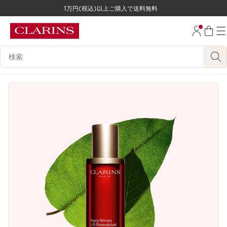
1万円(税込)以上ご購入で送料無料
コンテンツへ移動
フッターへ移動する。
検索候補