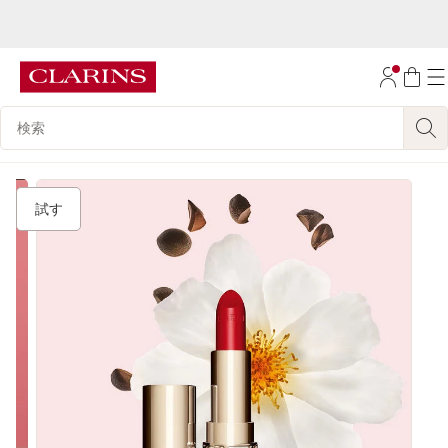
1万円(税込)以上ご購入で送料無料
コンテンツへ移動
フッターへ移動する。
検索候補
試す