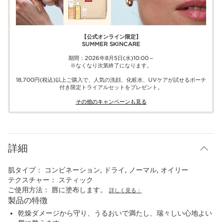
【公式オンライン限定】​​
SUMMER SKINCARE
期間：2026年8月5日(水)10:00～
※なくなり次第終了になります。
18,700円(税込)以上ご購入で、​人気の洗顔、化粧水、UVケアが試せる​ポーチ
付き限定トライアルセットをプレゼント。​
その他のキャンペーンも見る​
詳細
肌タイプ：
コンビネーション, ドライ, ノーマル, オイリー
テクスチャー：
スティック
ご使用方法：
唇に塗布します。
詳しく見る：
製品の特徴
乾燥ダメージから守り、うるおいで満たし、瑞々しい心地よい