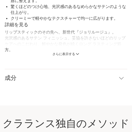
唇に整えます。
驚くほどのつけ心地、光沢感のあるなめらかなサテンのような
仕上がり。
クリーミーで軽やかなテクスチャーで均一に広がります。
詳細を見る
リップスティックのその先へ、新世代『ジョリルージュ』。
光沢感のあるサテン フィニッシュ。妥協を許さないほどのリップ
ケアへのこだわり、鮮やかな発色が続くロング ラスティング処
方。
さらに表示する
84%のリップケア成分で構成された新「ジョリルージュN サテ
ン」は乾燥から守るだけでなく、唇に心地よさも与えます。自然
由来指数80％*。
乾燥しやすい唇をなめらかで瑞々しい、うるおいで満たされた唇
成分
へ。クリーミーでライト テクスチャーがまるでとろけるように伸
びて、唇を包み込みます。
*水を含まない（ISO16128に準拠）
イノベーション
オーガニック カメリアオイル(*1)とうるおいと心地よさを与える
シア脂コンプレックス(*2)配合。さらにサンフラワーワックス
クラランス独自のメソッド
(*3)が唇を健やかに保ちます。
*1 ユチャ種子油、*2 シア脂、シア脂不けん化物（オーガニック栽