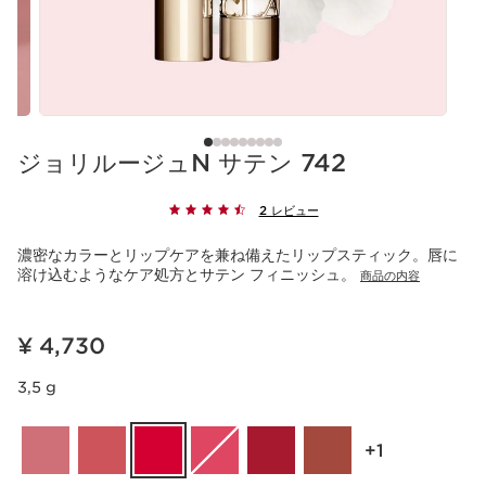
ジョリルージュN サテン 742
2 レビュー
濃密なカラーとリップケアを兼ね備えたリップスティック。唇に
溶け込むようなケア処方とサテン フィニッシュ。
商品の内容
現在表示中の製品の価格 ¥ 4,730
¥ 4,730
3,5 g
‎+1