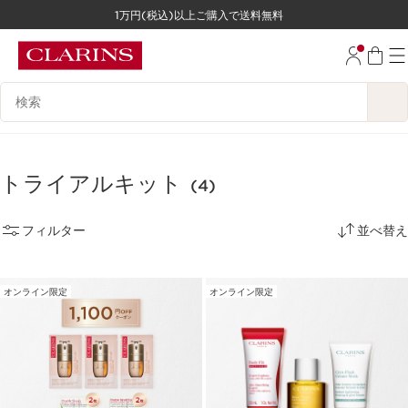
1万円(税込)以上ご購入で送料無料
コンテンツへ移動
フッターへ移動する。
検索候補
トライアルキット
(4)
フィルター
並べ替え
オンライン限定
オンライン限定