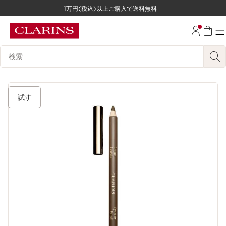
1万円(税込)以上ご購入で送料無料
コンテンツへ移動
フッターへ移動する。
検索候補
試す