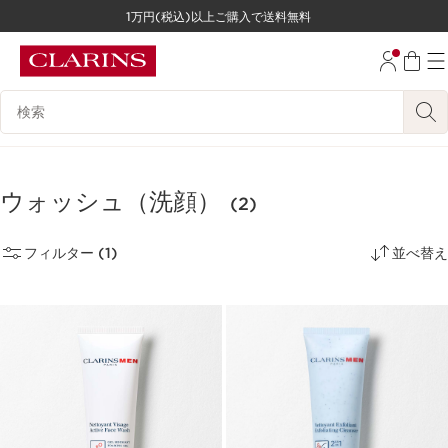
1万円(税込)以上ご購入で送料無料
コンテンツへ移動
フッターへ移動する。
検索候補
ウォッシュ（洗顔）
(2)
フィルター (1)
並べ替え