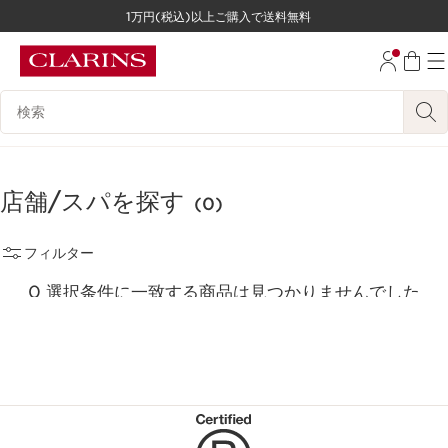
1万円(税込)以上ご購入で送料無料
コンテンツへ移動
フッターへ移動する。
検索候補
店舗/スパを探す
(0)
フィルター
0 選択条件に一致する商品は見つかりませんでした
すべてのフィルターをリセット