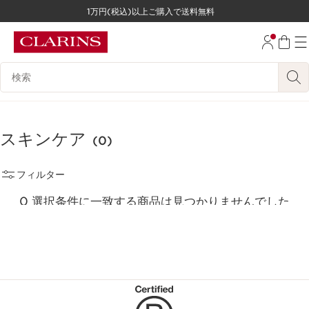
1万円(税込)以上ご購入で送料無料
コンテンツへ移動
フッターへ移動する。
検索候補
スキンケア
(0)
フィルター
0 選択条件に一致する商品は見つかりませんでした
すべてのフィルターをリセット