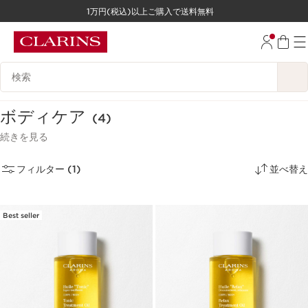
1万円(税込)以上ご購入で送料無料
コンテンツへ移動
フッターへ移動する。
検索候補
ボディケア
(4)
続きを見る
フィルター (1)
並べ替え
Best seller