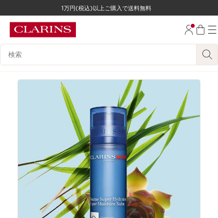
1万円(税込)以上ご購入で送料無料
コンテンツへ移動
フッターへ移動する。
検索候補