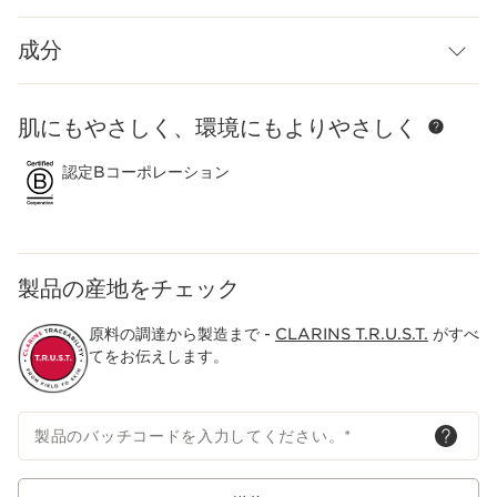
* ヤネバンダイソウエキス、トウロウソウ葉エキス (保湿成分)
成分
肌にもやさしく、環境にもよりやさしく
コンテンツへ移動
認定Bコーポレーション
製品の産地をチェック
原料の調達から製造まで -
CLARINS T.R.U.S.T.
がすべ
てをお伝えします。
製品のバッチコードを入力してください。
*