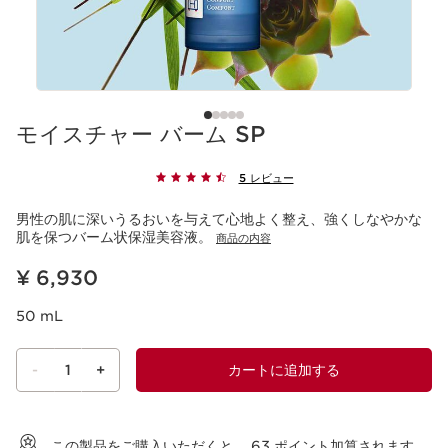
モイスチャー バーム SP
5 レビュー
男性の肌に深いうるおいを与えて心地よく整え、強くしなやかな
肌を保つバーム状保湿美容液。
商品の内容
現在表示中の製品の価格 ¥ 6,930
¥ 6,930
50 mL
-
1
+
カートに追加する
ショッピングバッグを見る
この製品をご購入いただくと、
63
ポイント加算されます。