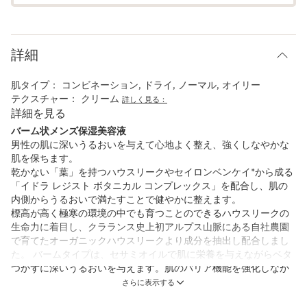
詳細
肌タイプ：
コンビネーション, ドライ, ノーマル, オイリー
テクスチャー：
クリーム
詳しく見る：
詳細を見る
バーム状メンズ保湿美容液
男性の肌に深いうるおいを与えて心地よく整え、強くしなやかな
肌を保ちます。
乾かない「葉」を持つハウスリークやセイロンベンケイ*から成る
「イドラ レジスト ボタニカル コンプレックス」を配合し、肌の
内側からうるおいで満たすことで健やかに整えます。
標高が高く極寒の環境の中でも育つことのできるハウスリークの
生命力に着目し、クラランス史上初アルプス山脈にある自社農園
で育てたオーガニックハウスリークより成分を抽出し配合しまし
た。 バームタイプは、セサミオイルで肌に栄養を与えながらベタ
つかずに深いうるおいを与えます。肌のバリア機能を強化しなが
ら、使うほどに柔らかく健康的なハリ感を備えた心地よい肌に。
さらに表示する