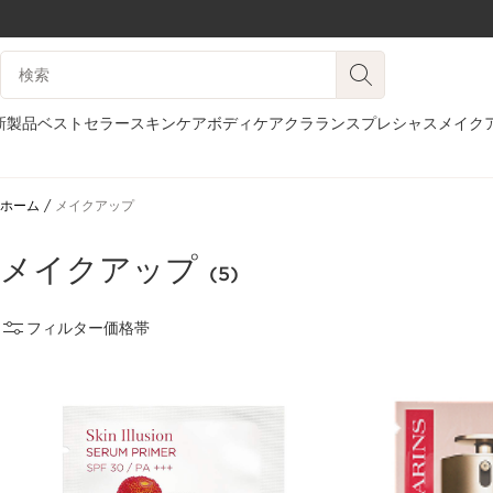
コンテンツへ移動
検索候補
フッターへ移動する。
新製品
ベストセラー
スキンケア
ボディケア
クラランスプレシャス
メイク
ホーム
メイクアップ
メイクアップ
(5)
フィルター
価格帯