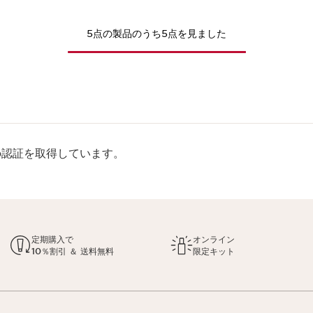
5点の製品のうち5点を見ました
rp認証を取得しています。
定期購入で
オンライン
10％割引 ＆ 送料無料
限定キット