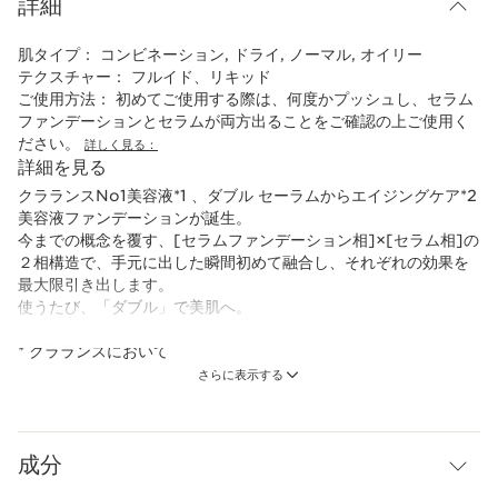
詳細
肌タイプ：
コンビネーション, ドライ, ノーマル, オイリー
テクスチャー：
フルイド、リキッド
ご使用方法：
初めてご使用する際は、何度かプッシュし、セラム
ファンデーションとセラムが両方出ることをご確認の上ご使用く
ださい。
詳しく見る：
詳細を見る
クラランスNo1美容液*1 、ダブル セーラムからエイジングケア*2
美容液ファンデーションが誕生。
今までの概念を覆す、[セラムファンデーション相]×[セラム相]の
２相構造で、手元に出した瞬間初めて融合し、それぞれの効果を
最大限引き出します。
使うたび、「ダブル」で美肌へ。
* クラランスにおいて
*1 クラランス調べ。クラランスにおける2025年国内売上金額
さらに表示する
*2 年齢に応じたお手入れのこと
成分