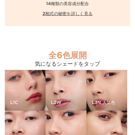
14種類の美容成分配合
2相式の秘密を詳しく見る
全6色展開
気になるシェードをタップ
L1C
L2W
L3N 人気色