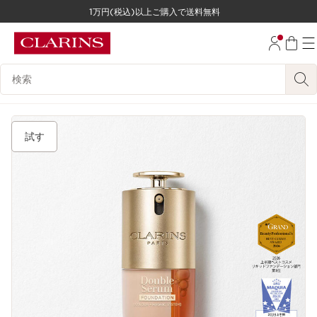
1万円(税込)以上ご購入で送料無料
コンテンツへ移動
フッターへ移動する。
検索候補
試す