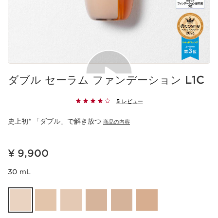
ダブル セーラム ファンデーション L1C
5 レビュー
史上初* 「ダブル」で解き放つ
商品の内容
現在表示中の製品の価格 ¥ 9,900
¥ 9,900
30 mL