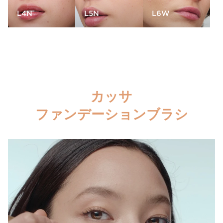
L4N
L5N
L6W
カッサ
ファンデーションブラシ