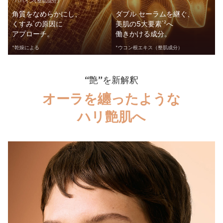
*パパイン(整肌成分)
角質をなめらかにし、
ダブル セーラムを継ぐ、
くすみ
の原因に
美肌の5大要素
へ
*
*2
アプローチ。
働きかける成分。
*乾燥による
*ウコン根エキス（整肌成分）
“艶”を新解釈
オーラを纏ったような
ハリ艶肌へ