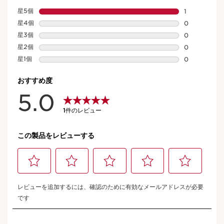
カッサ ファンデーションブラシ
1 レビュー
小顔印象へと導くカッサに着想を得たファンデーションブラシ。
商品の内容
現在表示中の製品の価格 ¥ 5,940
¥ 5,940
unit
ショッピングバッグを見る