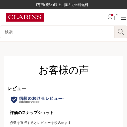
1万円(税込)以上ご購入で送料無料
コンテンツへ移動
フッターへ移動する。
検索候補
お客様の声