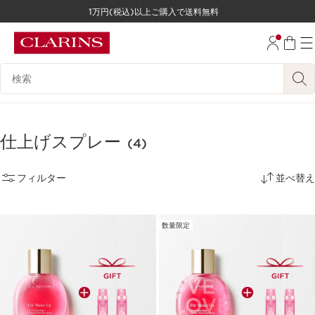
1万円(税込)以上ご購入で送料無料
コンテンツへ移動
フッターへ移動する。
検索候補
仕上げスプレー
(4)
フィルター
並べ替え
数量限定