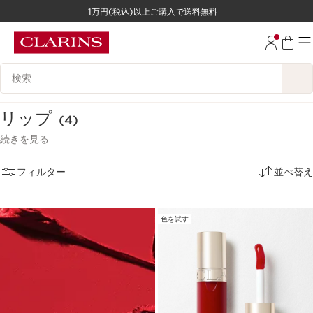
1万円(税込)以上ご購入で送料無料
コンテンツへ移動
フッターへ移動する。
検索候補
リップ
(4)
続きを見る
フィルター
並べ替え
色を試す