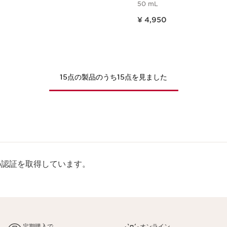
50 mL
現在表示中の製品の価格 ¥ 4,950
¥ 4,950
クイックビュー
クイックビ
15点の製品のうち15点を見ました
rp認証を取得しています。
定期購入で
オンライン