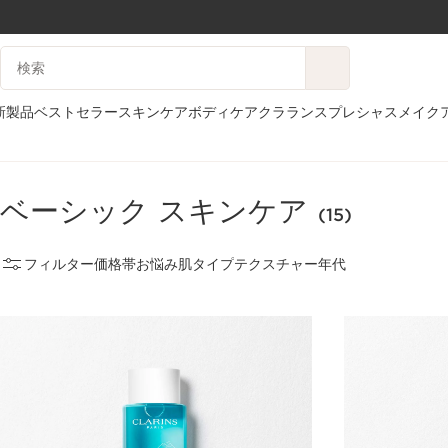
コンテンツへ移動
検索候補
フッターへ移動する。
新製品
ベストセラー
スキンケア
ボディケア
クラランスプレシャス
メイク
ホーム
スキンケア
フェイスケア
クレンジング&洗顔料
ベーシック スキン
ベーシック スキンケア
(15)
フィルター
価格帯
お悩み
肌タイプ
テクスチャー
年代