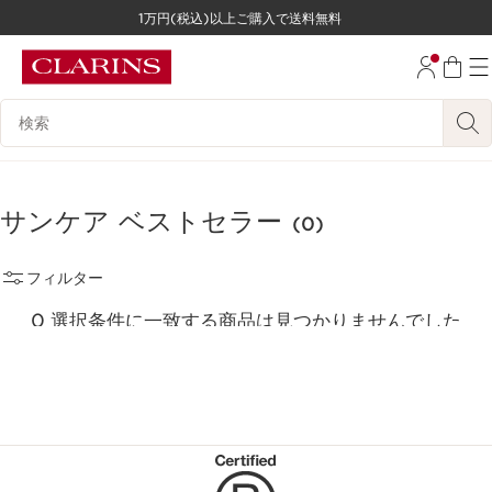
1万円(税込)以上ご購入で送料無料
コンテンツへ移動
フッターへ移動する。
検索候補
サンケア ベストセラー
(0)
フィルター
0 選択条件に一致する商品は見つかりませんでした
すべてのフィルターをリセット