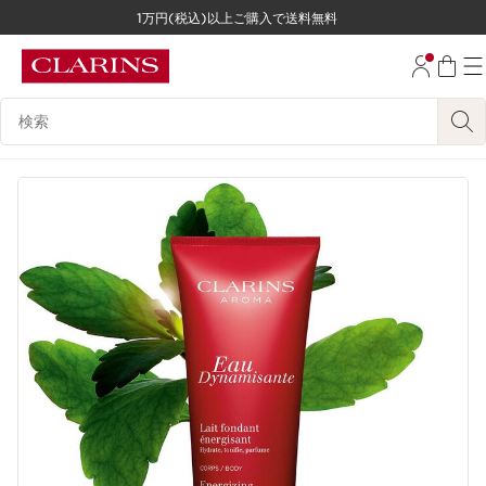
1万円(税込)以上ご購入で送料無料
コンテンツへ移動
フッターへ移動する。
検索候補