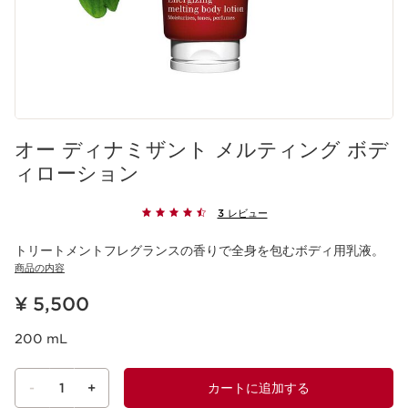
オー ディナミザント メルティング ボデ
ィローション
3 レビュー
トリートメントフレグランスの香りで全身を包むボディ用乳液。
商品の内容
現在表示中の製品の価格 ¥ 5,500
¥ 5,500
200 mL
-
1
+
カートに追加する