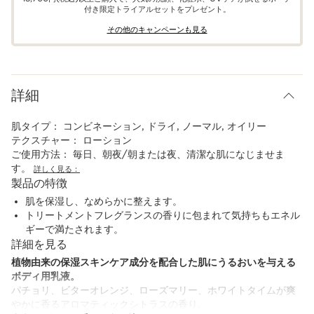
付き限定トライアルセットをプレゼント。​
その他のキャンペーンも見る​
詳細
肌タイプ：
コンビネーション, ドライ, ノーマル, オイリー
テクスチャー：
ローション
ご使用方法：
毎日、朝夜/朝または夜、清潔な肌になじませま
す。
詳しく見る：
製品の特徴
肌を保湿し、なめらかに整えます。
トリートメントフレグランスの香りに包まれて気持ちもエネル
ギーで満たされます。
詳細を見る
植物由来の保湿スキンケア成分を配合した肌にうるおいを与える
ボディ用乳液。
パチョリ、ビターオレンジ、ローズマリー、ホワイトタイムが爽
やかに香るアロマティックシトラスの香り。