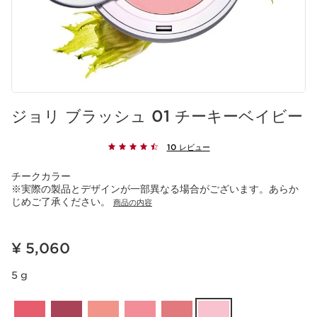
ジョリ ブラッシュ 01 チーキーベイビー
10 レビュー
チークカラー
※実際の製品とデザインが一部異なる場合がございます。あらか
じめご了承ください。
商品の内容
現在表示中の製品の価格 ¥ 5,060
¥ 5,060
5 g