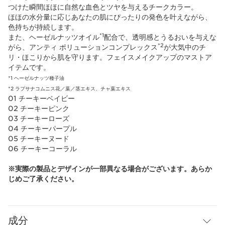
つけた瞬間ほほに自然な血色とツヤを与えるチークカラー。
ほほの水分量に応じあなたの肌にぴったりの発色を叶えながら、
色持ちが持続します。
*1
また、ヘーゼルナッツオイル
配合で、透明感とうるおいを与えな
*2
がら、アンティ ポリューションコンプレックス
が大気中のチ
リ・ほこりから肌を守ります。フェイスメイクアップのマストア
イテムです。
*1 ヘーゼルナッツ種子油
*2 ラプサナコムニス花／葉／茎エキス、チャ葉エキス
01 チーキーベイビー
02 チーキーピンク
03 チーキーローズ
04 チーキーパープル
05 チーキーヌード
06 チーキーコーラル
※実際の製品とデザインが一部異なる場合がございます。あらか
じめご了承ください。
成分