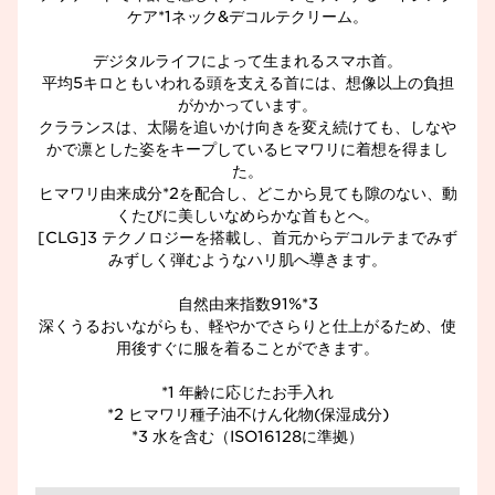
ケア*1ネック&デコルテクリーム。
デジタルライフによって生まれるスマホ首。
平均5キロともいわれる頭を支える首には、想像以上の負担
がかかっています。
クラランスは、太陽を追いかけ向きを変え続けても、しなや
かで凛とした姿をキープしているヒマワリに着想を得まし
た。
ヒマワリ由来成分*2を配合し、どこから見ても隙のない、動
くたびに美しいなめらかな首もとへ。
[CLG]3 テクノロジーを搭載し、首元からデコルテまでみず
みずしく弾むようなハリ肌へ導きます。
自然由来指数91%*3
深くうるおいながらも、軽やかでさらりと仕上がるため、使
用後すぐに服を着ることができます。
*1 年齢に応じたお手入れ
*2 ヒマワリ種子油不けん化物(保湿成分)
*3 水を含む（ISO16128に準拠）