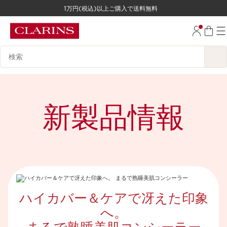
1万円(税込)以上ご購入で送料無料
コンテンツへ移動
フッターへ移動する。
検索候補
新製品情報
ハイカバー＆ケアで冴えた印象
へ。