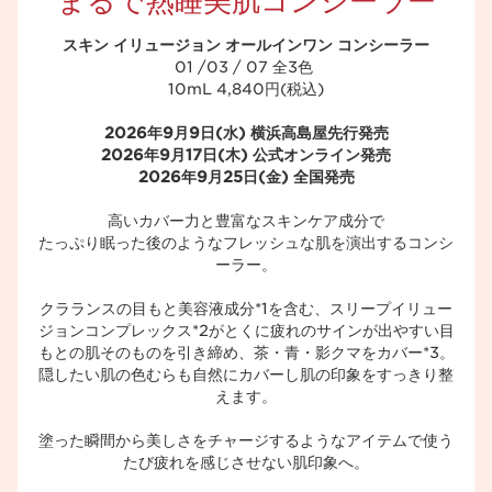
まるで熟睡美肌コンシーラー​
スキン イリュージョン オールインワン コンシーラー
01 /03 / 07 全3色 ​
10mL 4,840円(税込)​
2026年9月9日(水) 横浜高島屋先行発売
2026年9月17日(木) 公式オンライン発売
2026年9月25日(金) 全国発売
高いカバー力と豊富なスキンケア成分で​
たっぷり眠った後のようなフレッシュな肌を演出するコンシ
ーラー。​
クラランスの目もと美容液成分
*1
を含む、スリープイリュー
ジョンコンプレックス
*2
がとくに疲れのサインが出やすい目
もとの肌そのものを引き締め、茶・青・影クマをカバー
*3
。​
隠したい肌の色むらも自然にカバーし肌の印象をすっきり整
えます。​
塗った瞬間から美しさをチャージするようなアイテムで使う
たび疲れを感じさせない肌印象へ。​