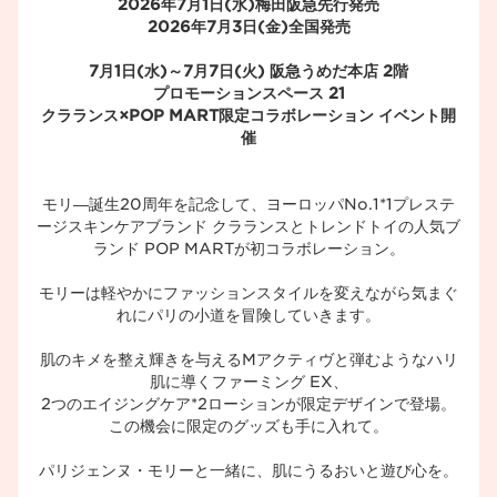
2026年7月1日(水)梅田阪急先行発売
2026年7月3日(金)全国発売
7月1日(水)～7月7日(火) 阪急うめだ本店 2階
プロモーションスペース 21
クラランス×POP MART限定コラボレーション イベント開
催
モリ―誕生20周年を記念して、ヨーロッパNo.1*1プレステ
ージスキンケアブランド クラランスとトレンドトイの人気ブ
ランド POP MARTが初コラボレーション。​
モリーは軽やかにファッションスタイルを変えながら気まぐ
れにパリの小道を冒険していきます。​
肌のキメを整え輝きを与えるMアクティヴと弾むようなハリ
肌に導くファーミング EX、​
2つのエイジングケア*2ローションが限定デザインで登場。​
この機会に限定のグッズも手に入れて。​
パリジェンヌ・モリーと一緒に、肌にうるおいと遊び心を。​