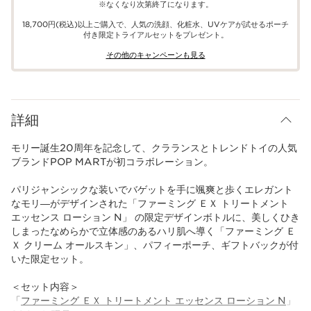
※なくなり次第終了になります。
18,700円(税込)以上ご購入で、​人気の洗顔、化粧水、UVケアが試せる​ポーチ
付き限定トライアルセットをプレゼント。​
その他のキャンペーンも見る​
詳細
モリー誕生20周年を記念して、​クラランスと​トレンドトイの人気
ブランドPOP MARTが初コラボレーション。​
パリジャンシックな装いでバゲットを手に颯爽と歩くエレガント
なモリ―がデザインされた「ファーミング ＥＸ トリートメント
エッセンス ローション N」 の限定デザインボトルに、美しくひき
しまったなめらかで立体感のあるハリ肌へ導く「ファーミング Ｅ
Ｘ クリーム オールスキン」、パフィーポーチ、ギフトバックが付
いた限定セット。
＜セット内容＞
「
ファーミング ＥＸ トリートメント エッセンス ローション N
」