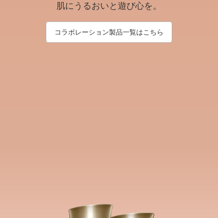
肌にうるおいと遊び心を。
パフィーポーチ
サイズ 14,8H X 12,6W cm
1 item
コラボレーション製品一覧はこちら
ギフトバッグ
サイズ 35,0H x 30,0W cm
1 item