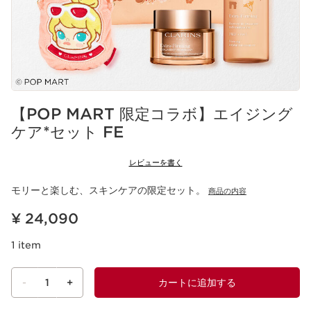
【POP MART 限定コラボ】エイジング
ケア*セット FE
レビューを書く
モリーと楽しむ、スキンケアの限定セット。
商品の内容
現在表示中の製品の価格 ¥ 24,090
¥ 24,090
1 item
-
1
+
カートに追加する