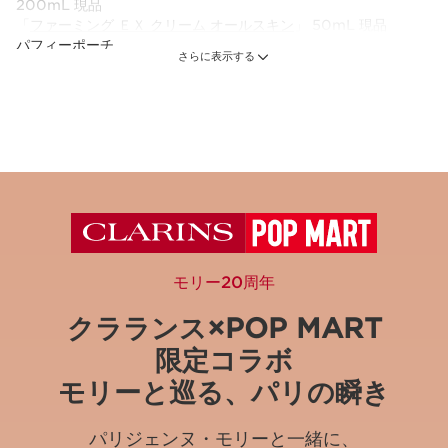
200mL 現品
「
ファーミング ＥＸ クリーム オールスキン
」 50mL 現品
パフィーポーチ
さらに表示する
ギフトバッグ
*年齢に応じたお手入れ
セット内容
【POP MART 限定コラボ】ファーミング EX ト
リートメント エッセンス ローション N limited
edition
自然体のパリジャン・シックで、しなやかな美し
モリー20周年
さを。​
1 item
クラランス×POP MART
限定コラボ
ファーミング ＥＸ クリーム オールスキン
コラーゲンへ挑戦*1。エイジングケア*2クリーム
モリーと巡る、パリの瞬き
50 mL
パリジェンヌ・モリーと一緒に、