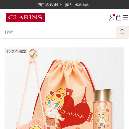
1万円(税込)以上ご購入で送料無料
コンテンツへ移動
フッターへ移動する。
検索候補
オンライン限定