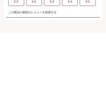
【POP MART 限定コラボ】ローション
FE & リップオイルセット
レビューを書く
モリーと楽しむ、スキンケア＆リップの限定セット。
商品の内容
現在表示中の製品の価格 ¥ 13,310
¥ 13,310
1 item
ショッピングバッグを見る