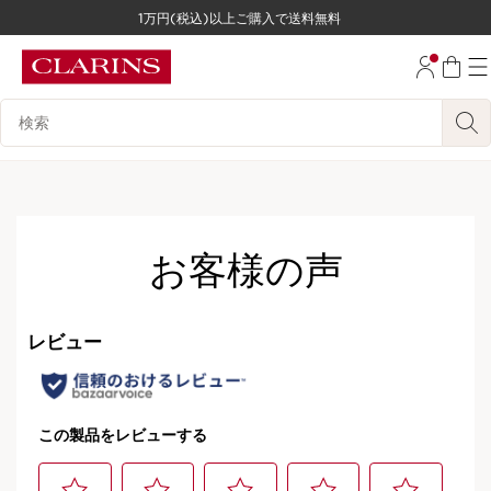
1万円(税込)以上ご購入で送料無料
コンテンツへ移動
フッターへ移動する。
検索候補
オンライン限定
お客様の声