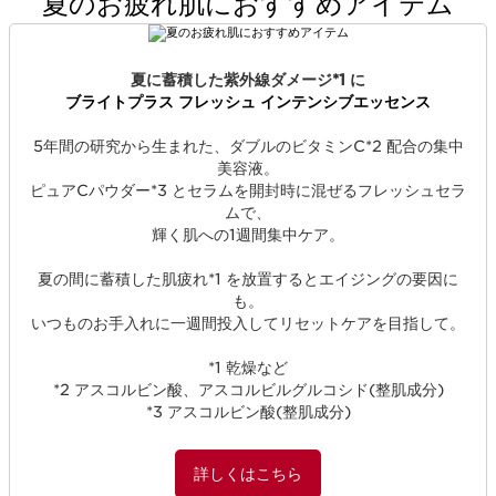
夏のお疲れ肌におすすめアイテム
夏に蓄積した紫外線ダメージ*1 に​
ブライトプラス フレッシュ インテンシブエッセンス
5年間の研究から生まれた、ダブルのビタミンC*2 配合の集中
美容液。​
ピュアCパウダー*3 とセラムを開封時に混ぜるフレッシュセラ
ムで、​
輝く肌への1週間集中ケア。​
夏の間に蓄積した肌疲れ*1 を放置するとエイジングの要因に
も。​
いつものお手入れに一週間投入してリセットケアを目指して。​
*1 乾燥など​
*2 アスコルビン酸、アスコルビルグルコシド(整肌成分)​
*3 アスコルビン酸(整肌成分)
詳しくはこちら