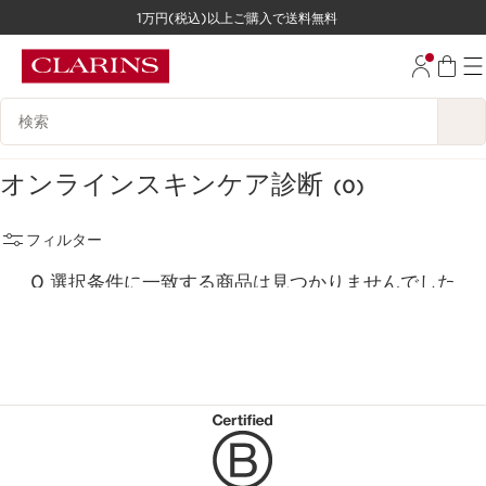
1万円(税込)以上ご購入で送料無料
コンテンツへ移動
フッターへ移動する。
検索候補
オンラインスキンケア診断
(0)
フィルター
0 選択条件に一致する商品は見つかりませんでした
すべてのフィルターをリセット