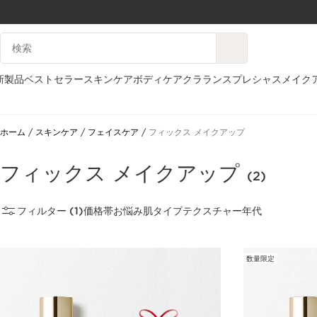
コンテンツへ移動
検索候補
フッターへ移動する。
新製品
ベストセラー
スキンケア
ボディケア
クラランスプレシャス
メイク
ホーム
スキンケア
フェイスケア
フィックス メイクアップ
フィックス メイクアップ
(2)
フィルター (1)
価格帯
お悩み
肌タイプ
テクスチャー
年代
数量限定