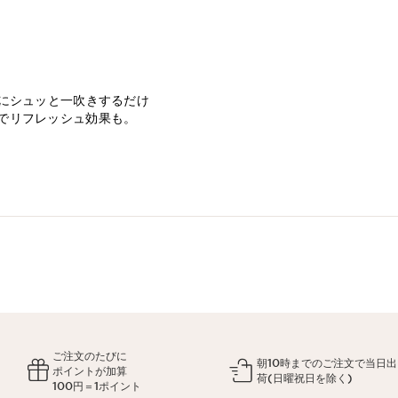
にシュッと一吹きするだけ
でリフレッシュ効果も。
ご注文のたびに
朝10時までのご注文で当日出
ポイントが加算
荷(日曜祝日を除く)
100円＝1ポイント