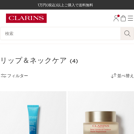
1万円(税込)以上ご購入で送料無料
コンテンツへ移動
フッターへ移動する。
検索候補
リップ＆ネックケア
(4)
フィルター
並べ替え