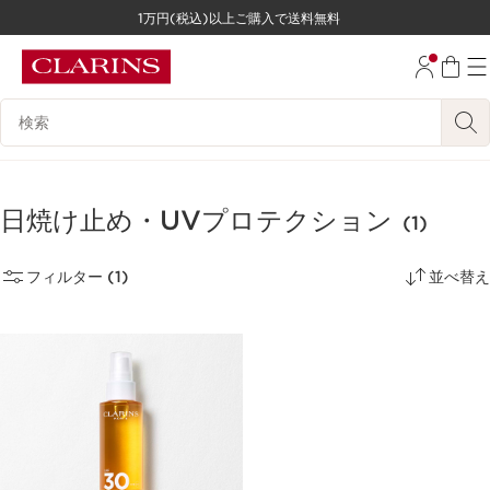
1万円(税込)以上ご購入で送料無料
コンテンツへ移動
フッターへ移動する。
検索候補
日焼け止め・UVプロテクション
(1)
フィルター (1)
並べ替え