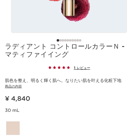
ラディアント コントロールカラーＮ -
マティファイイング
1 レビュー
肌色を整え、明るく輝く肌へ。なりたい肌を叶える化粧下地
商品の内容
現在表示中の製品の価格 ¥ 4,840
¥ 4,840
30 mL