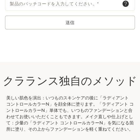
製品のバッチコードを入力してください。
*
マーからなる保湿・保護成分 *5 エーデルワイス花&#x2F;葉エキ
ス(整肌成分) *6 ムラサキシキブ果実エキス(整肌成分) *7 バラニ
テスロクスブルギ種子油(整肌成分) *8 スクラレオリド(整肌成分)
送信
*9 イチゴノキ果実エキス(整肌成分)
クラランス独自のメソッド
美しい肌色を演出：いつものスキンケアの後に「ラディアント
コントロールカラーN」を顔全体に塗ります。「ラディアント コ
ントロールカラーN」単体でも、いつものファンデーションと合
わせてお使いいただくこともできます。メイク直しや仕上げとし
て：少量の「ラディアント コントロールカラーN」を気になる箇
所に塗り、その上からファンデーションを軽く重ねてください。