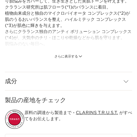
り肌悩みをカバーして、生き生きとした美肌トーンを叶えます。
クラランス研究所は肌フローラ(*1)のバランスに着目。
植物由来成分と独自のマイクロバイオータ コンプレックス(*2)が
肌のうるおいバランスを整え、ハイルミテック コンプレックス
(*3)が肌色に輝きを与えます。
さらにクラランス独自のアンティ ポリューション コンプレックス
(*4)が、大気中のチリ・ほこりや乾燥などから肌を守ります。
肌悩みのない毎日へ。
ホワイト：どんな肌にもクリアなツヤと輝きを与えるユニバーサ
さらに表示する
ルライト。オーガニック エーデルワイス(*5)配合。
ピンク： 血色感と輝きを与える。ビューティーベリー(*6)配合。
ピーチ：肌色を均一に整える。オーガニック デザートデーツ(*7)
成分
配合。
グリーン：赤みを抑え、なめらかな肌色に整える。クラリセージ
(*8)配合。
製品の産地をチェック
マティファイイング：マットな質感を与える。オーガニック スト
ロベリーツリー(*9)配合。
原料の調達から製造まで -
CLARINS T.R.U.S.T.
がすべ
*1 皮膚常在菌叢 *2 サフラン花エキス、海水、クロレラエキス、
てをお伝えします。
ラミナリアディギタータエキス(全て保湿成分） *3 シリカ、酸化
チタンからなるピグメント *4 ニガハッカエキス、フルセラリアル
ムブリカリスエキス、ラプサナコムニス花／葉／茎エキス、ポリ