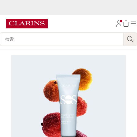
1万円(税込)以上ご購入で送料無料
コンテンツへ移動
フッターへ移動する。
検索候補