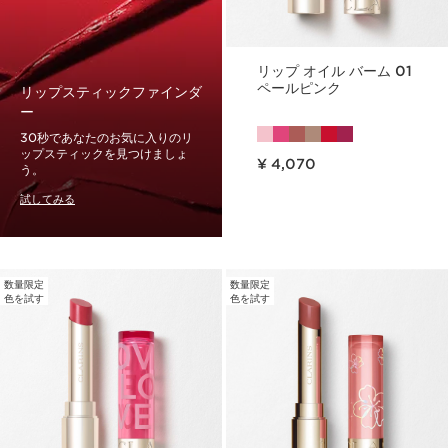
リップ オイル バーム 01
ペールピンク
リップスティックファインダ
ー
30秒であなたのお気に入りのリ
現在表示中の製品の価格 ¥ 4,070
ップスティックを見つけましょ
¥ 4,070
う。
試してみる
数量限定
数量限定
色を試す
色を試す