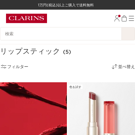
1万円(税込)以上ご購入で送料無料
コンテンツへ移動
フッターへ移動する。
検索候補
リップスティック
(5)
フィルター
並べ替え
色を試す