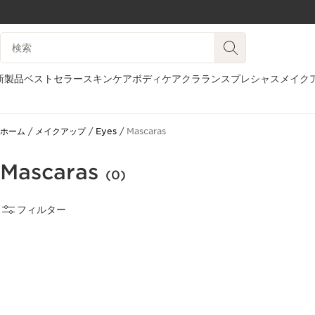
コンテンツへ移動
検索候補
フッターへ移動する。
新製品
ベストセラー
スキンケア
ボディケア
クラランスプレシャス
メイク
ホーム
メイクアップ
Eyes
Mascaras
Mascaras
(0)
フィルター