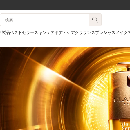
コンテンツへ移動
検索候補
フッターへ移動する。
新製品
ベストセラー
スキンケア
ボディケア
クラランスプレシャス
メイク